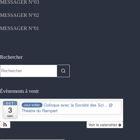
MESSAGER N°03
MESSAGER N°02
MESSAGER N°01
Rechercher
Aucun
résultat
Évènements à venir
OCT
Colloque avec la Société des Sci...
@
Jour entier
3
Théatre du Rampart
sam
Voir le calendrier