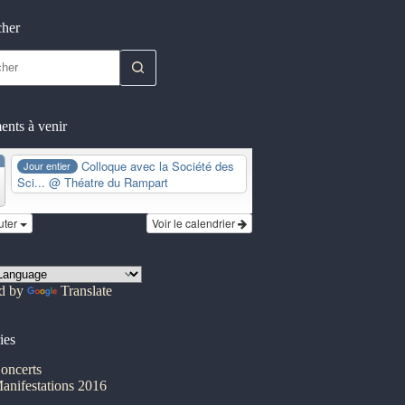
cher
nts à venir
Colloque avec la Société des
Jour entier
Sci...
@ Théatre du Rampart
uter
Voir le calendrier
d by
Translate
ies
oncerts
anifestations 2016