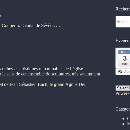
Recher
»
Aucun
résultat
ze, Couperin, Déodat de Sévérac…
Évèneme
OCT
3
sam
richesses artistiques remarquables de l’église.
Ajo
 le sens de cet ensemble de sculptures, très savamment
al de Jean-Sébastien Bach, le grand Agnus Dei,
Powere
Categor
C
M