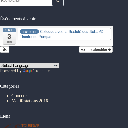
résultat
Évènements à venir
OCT
Colloque avec la Société des Sci...
@
Jour entier
3
Théatre du Rampart
sam
Voir le calendrier
Powered by
Translate
Categories
Concerts
Manifestations 2016
Liens