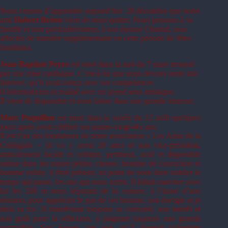
Nous venons d’apprendre aujourd’hui 28 décembre que notre
ami
Hubert Bréon
vient de nous quitter. Nous pensons à sa
famille et tout particulièrement, à son épouse Chantal, tous
affectés de manière supplémentaire en cette période de fêtes
familiales.
Jean-Baptiste Peyre
est mort dans la nuit du 7 mars terrassé
par une crise cardiaque. C’est à lui que nous devons notre site
Internet, qu’il avait conçu avec ses compétences
d’informaticien et réalisé avec un grand sens artistique.
Il vient de disparaitre et nous laisse dans une grande tristesse.
Marc Poquillon
est mort dans la soirée du 12 août quelques
jours après avoir célébré ses quatre-vingt-dix ans.
Il est l’un des fondateurs de notre association « Les Amis de la
Collégiale » (il va y avoir 20 ans) et son vice-président,
amicalement lucide et critique, pertinent, actif et disponible
même dans les toutes petites choses, homme de conviction et
homme solide, il était présent, au point de nous faire oublier le
temps qui passe, les ans qui nous usent. Il fallait marcher avec
lui les 200 m nous séparant de la voiture, à l’issue d’une
réunion, pour apprécier le pas de cet homme, son énergie et je
dirai sa foi. Il manifestait toujours sa curiosité, son intérêt et
son goût pour la réflexion, y joignant toujours une grande
sympathie. Son écoute, ses avis qu’il donnait volontiers