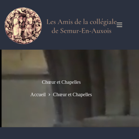
Passer
au
contenu
Chœur et Chapelles
Accueil
Chœur et Chapelles