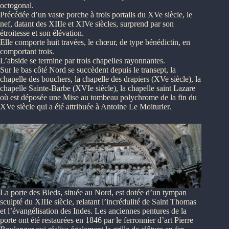
octogonal.
Précédée d’un vaste porche à trois portails du XVe siècle, le
nef, datant des XIIIe et XIVe siècles, surprend par son
étroitesse et son élévation.
Elle comporte huit travées, le chœur, de type bénédictin, en
comportant trois.
L’abside se termine par trois chapelles rayonnantes.
Sur le bas côté Nord se succèdent depuis le transept, la
chapelle des bouchers, la chapelle des drapiers (XVe siècle), la
chapelle Sainte-Barbe (XVIe siècle), la chapelle saint Lazare
où est déposée une Mise au tombeau polychrome de la fin du
XVe siècle qui a été attribuée à Antoine Le Moiturier.
La porte des Bleds, située au Nord, est dotée d’un tympan
sculpté du XIIIe siècle, relatant l’incrédulité de Saint Thomas
et l’évangélisation des Indes. Les anciennes pentures de la
porte ont été restaurées en 1846 par le ferronnier d’art Pierre