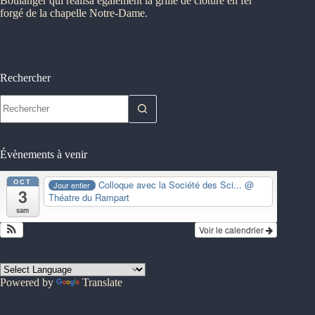
Boulanger qui réalisa également la grille de clôture en fer
forgé de la chapelle Notre-Dame.
Rechercher
Aucun
résultat
Évènements à venir
OCT
Colloque avec la Société des Sci...
@
Jour entier
3
Théatre du Rampart
sam
Voir le calendrier
Powered by
Translate