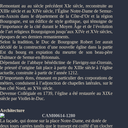
Remontant au au siècle précédent XIe siècle, reconstruite au
XIIIe siècle et au XIVe siècle, l’Église Notre-Dame de Semur-
en-Auxois dans le département de la Côte-d’Or et la région
Bourgogne, est un édifice de style gothique, qui témoigne de
l’importance de la cité durant le Moyen Âge et de l’évolution
de l’art religieux Bourguignon jusqu’aux XIVe et XVe siècles,
époques de ses derniers remaniements.
Selon la tradition, le Duc de Bourgogne Robert 1er aurait
décidé de la construction d’une nouvelle église dans la partie
Est du bourg en expiation du meurtre de son beau-père
Dalmace de Semur-en-Brionnais.
Dépendant de l’abbaye bénédictine de Flavigny-sur-Ozerain,
le prieuré d’origine fait place à partir du XIIIe siècle à l’église
actuelle, construite à partir de l’année 1212.
D’importants dons, émanant en particulier des corporations de
métiers, conduisent à l’adjonction de chapelles latérales, sur le
bas côté Nord, au XVe siècle.
Devenue Collégiale en 1739, l’église a été restaurée au XIXe
siècle par Viollet-le-Duc.
Architecture
La façade, qui donne sur la place Notre-Dame, est dotée de
deux tours carrées tandis que le transept est coiffé d’un clocher