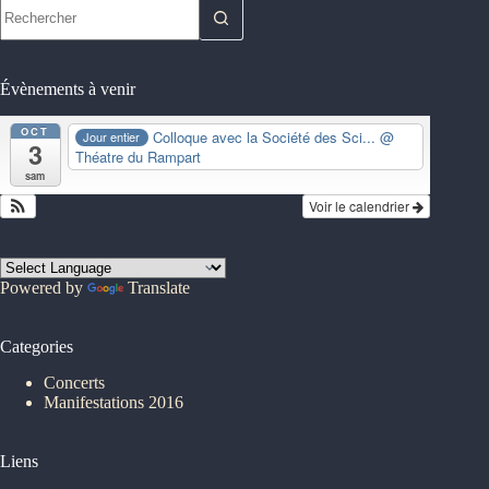
Aucun
résultat
Évènements à venir
OCT
Colloque avec la Société des Sci...
@
Jour entier
3
Théatre du Rampart
sam
Voir le calendrier
Powered by
Translate
Categories
Concerts
Manifestations 2016
Liens